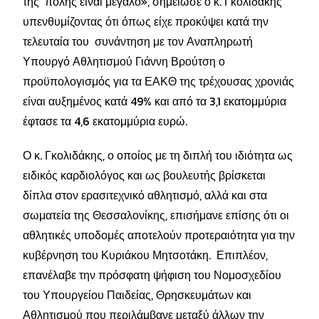
της πόλης είναι μεγάλο», σημείωσε ο κ. Γκολιδάκης
υπενθυμίζοντας ότι όπως είχε προκύψει κατά την
τελευταία του συνάντηση με τον Αναπληρωτή
Υπουργό Αθλητισμού Γιάννη Βρούτση ο
προϋπολογισμός για τα ΕΑΚΘ της
τρέχουσας χρονιάς
είναι αυξημένος κατά 49% και από τα 3,1 εκατομμύρια
έφτασε τα 4,6 εκατομμύρια ευρώ.
Ο κ. Γκολιδάκης, ο οποίος με τη διπλή του ιδιότητα ως
ειδικός καρδιολόγος και ως βουλευτής βρίσκεται
δίπλα στον ερασιτεχνικό αθλητισμό, αλλά και στα
σωματεία της Θεσσαλονίκης, επισήμανε επίσης ότι οι
αθλητικές υποδομές αποτελούν προτεραιότητα για την
κυβέρνηση του Κυριάκου Μητσοτάκη. Επιπλέον,
επανέλαβε την πρόσφατη ψήφιση του Νομοσχεδίου
του Υπουργείου Παιδείας, Θρησκευμάτων και
Αθλητισμού που περιλάμβανε μεταξύ άλλων την