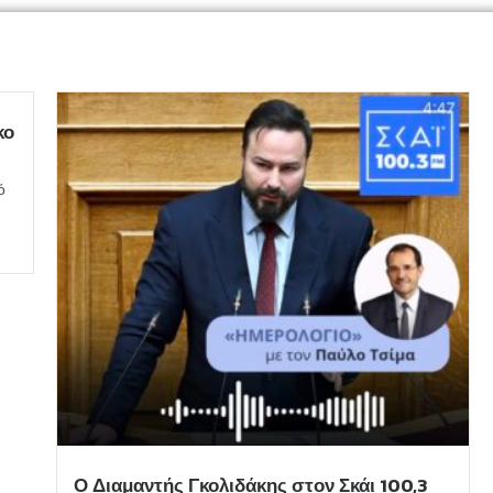
κο
ό
Ο Διαμαντής Γκολιδάκης στον Σκάι 100,3