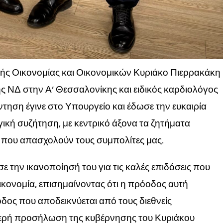
ής Οικονομίας και Οικονομικών Κυριάκο Πιερρακάκη
της ΝΔ στην Α’ Θεσσαλονίκης και ειδικός καρδιολόγος
ηση έγινε στο Υπουργείο και έδωσε την ευκαιρία
ική συζήτηση, με κεντρικό άξονα τα ζητήματα
ς που απασχολούν τους συμπολίτες μας.
ε την ικανοποίησή του για τις καλές επιδόσεις που
 οικονομία, επισημαίνοντας ότι η πρόοδος αυτή
δος που αποδεικνύεται από τους διεθνείς
αθερή προσήλωση της κυβέρνησης του Κυριάκου