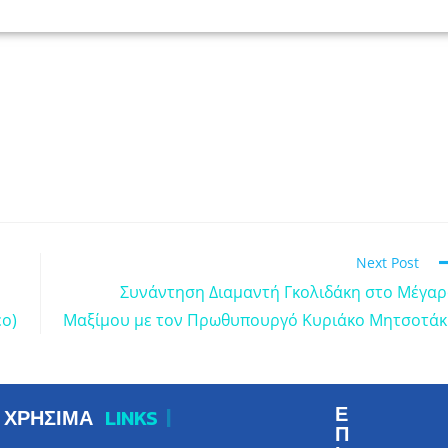
Next Post
Συνάντηση Διαμαντή Γκολιδάκη στο Μέγα
εο)
Μαξίμου με τον Πρωθυπουργό Κυριάκο Μητσοτά
Ε
ΧΡΗΣΙΜΑ
LINKS
|
Π