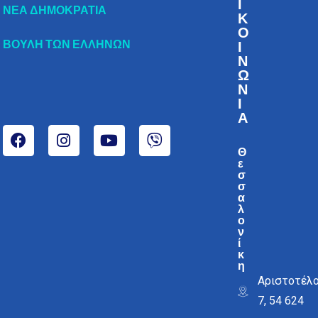
Ι
ΝΕΑ ΔΗΜΟΚΡΑΤΙΑ
Κ
Ο
ΒΟΥΛΗ ΤΩΝ ΕΛΛΗΝΩΝ
Ι
Ν
Ω
Ν
Ι
Α
Θ
ε
σ
σ
α
λ
ο
ν
ί
κ
η
Αριστοτέλ
7, 54 624